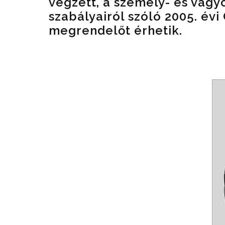
végzett, a személy- és vag
szabályairól szóló 2005. évi
megrendelőt érhetik.