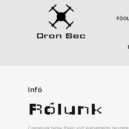
FŐO
Dron Sec
Infó
Rólunk
Csapatunk tagjai főleg volt életvédelmi terüle