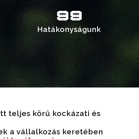
99
i
Hatákonyságunk
tt teljes körű kockázati és
ek a vállalkozás keretében