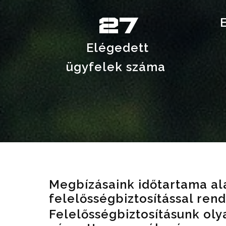
27
Elégedett
ügyfelek száma
Megbízásaink időtartama alat
felelősségbiztosítással ren
Felelősségbiztosításunk oly