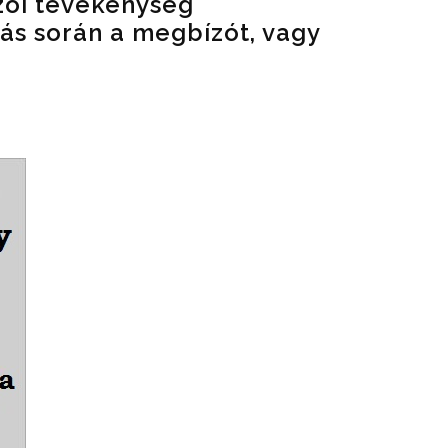
zói tevékenység
atás során a megbízót, vagy