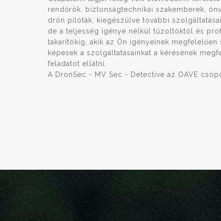
rendőrök, biztonságtechnikai szakemberek, ön
drón pilóták, kiegészülve további szolgáltatásai
de a teljesség igénye nélkül tűzoltóktól és pro
takarítókig, akik az Ön igényeinek megfelelően
képesek a szolgáltatásainkat a kérésének megf
feladatot ellátni.
A DronSec - MV Sec - Detective az OAVE csopor