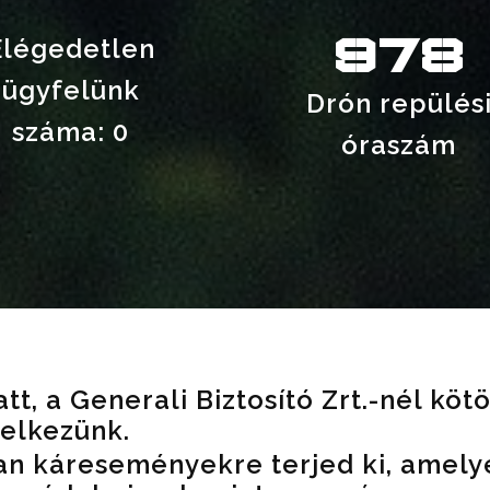
978
Elégedetlen
ügyfelünk
Drón repülés
száma: 0
óraszám
t, a Generali Biztosító Zrt.-nél kötö
delkezünk.
an káreseményekre terjed ki, amely