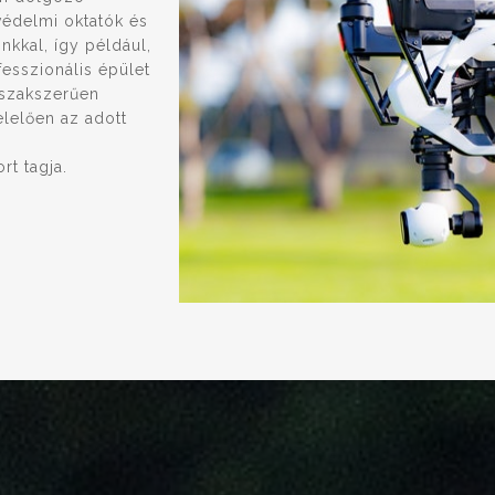
védelmi oktatók és
nkkal, így például,
fesszionális épület
 szakszerűen
elelően az adott
t tagja.